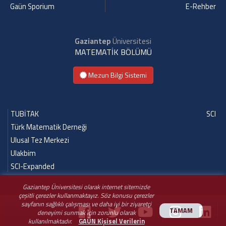
Gaün Sporium
E-Rehber
Gaziantep
Üniversitesi
MATEMATİK BÖLÜMÜ
Mezun Bilgi Sistemi
TUBİTAK
SCI
Türk Matematik Derneği
Ulusal Tez Merkezi
Ulakbim
SCI-Expanded
Gaziantep Üniversitesi olarak internet sitemizde
çeşitli çerezler kullanmaktayız. Söz konusu çerezler
sayfanın sağlıklı çalışması ve daha iyi bir ziyaretçi
TAMAM
deneyimi sunmak için zorunlu olarak
kullanılmaktadır.
GAÜN Kişisel Verilerin