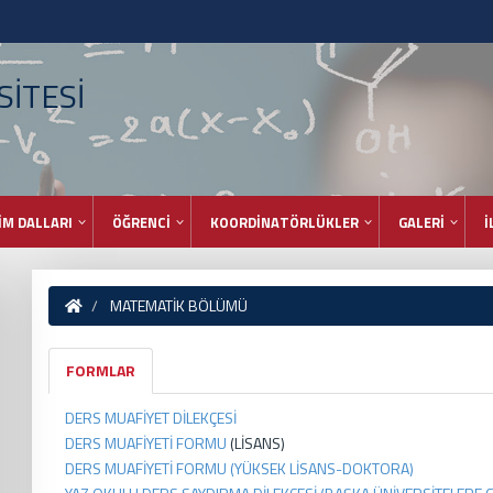
İTESİ
İM DALLARI
ÖĞRENCİ
KOORDİNATÖRLÜKLER
GALERİ
İ
MATEMATİK BÖLÜMÜ
FORMLAR
DERS MUAFİYET DİLEKÇESİ
DERS MUAFİYETİ FORMU
(LİSANS)
DERS MUAFİYETİ FORMU (YÜKSEK LİSANS-DOKTORA)