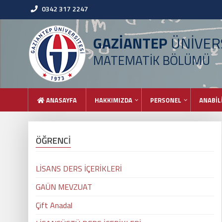
0342 317 2247
GAZİANTEP
ÜNİVERS
MATEMATİK BÖLÜMÜ
ANASAYFA
HAKKIMIZDA
PERSONEL
ANABİL
ÖĞRENCİ
LİSANS DERS İÇERİKLERİ
GAÜN MEVZUAT
Çift Anadal