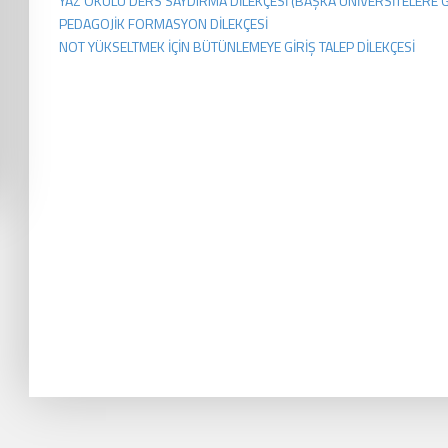
YAZ OKULU DERS SAYDIRMA DİLEKÇESİ (BAŞKA ÜNİVERSİTELERE G
PEDAGOJİK FORMASYON DİLEKÇESİ
NOT YÜKSELTMEK İÇİN BÜTÜNLEMEYE GİRİŞ TALEP DİLEKÇESİ