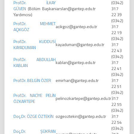
Prof.Dr. İLKAY
(0342)
GÜVEN
(Bölüm Başkan
iarslan@gantep.edu.tr
317
Yardımcısı)
22 39
(0342)
Prof.Dr. MEHMET
acikgoz@gantep.edu.tr
317
AÇIKGÖZ
22 19
(0342)
Prof.Dr. KUDDUSİ
kayaduman@gantep.edu.tr
317
KAYADUMAN
22 43
(0342)
Prof.Dr. ABDULLAH
kablan@gantep.edu.tr
317
KABLAN
22 41
(0342)
Prof.Dr. BELGİN ÖZER
emirhan@gantep.edu.tr
317
22 51
(0342)
Prof.Dr. NACİYE PELİN
pelinozkartepe@gantep.edu.tr
317
ÖZKARTEPE
22 55
(0342)
Doç.Dr. ÖZGE ÖZTEKİN
ozgeoztekin@gantep.edu.tr
317
22 54
(0342)
Doç.Dr. ŞÜKRAN