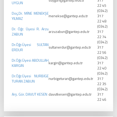
suygun@gantep.edu.tr
317
UYGUN
22 45
(0342)
Doç.Dr. MİNE MENEKŞE
menekse@gantep.edu.tr
317
YILMAZ
22 48
(0342)
Dr. Öğr. Üyesi R. Arzu
arzuzabun@gantep.edu.tr
317
ZABUN
22 74
(0342)
Dr.Öğr.Üyesi SULTAN
sultanerdur@gantep.edu.tr
317
ERDUR
22 56
(0342)
Dr.Öğr.Üyesi ABDULLAH
kargin@gantep.edu.tr
317
KARGIN
22 40
(0342)
Dr.Öğr.Üyesi NURBİGE
nurbigeturan@gantep.edu.tr
317
TURAN ZABUN
22 35
(0342)
Arş. Gör. DAVUT KESEN
davutkesen@gantep.edu.tr
317
22 46