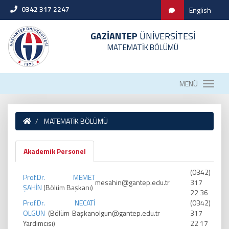
0342 317 2247
English
GAZİANTEP
ÜNİVERSİTESİ
MATEMATİK BÖLÜMÜ
MENÜ
MATEMATİK BÖLÜMÜ
Akademik Personel
(0342)
Prof.Dr. MEMET
mesahin@gantep.edu.tr
317
ŞAHİN
(Bölüm Başkanı)
22 36
Prof.Dr. NECATİ
(0342)
OLGUN
(Bölüm Başkan
olgun@gantep.edu.tr
317
Yardımcısı)
22 17