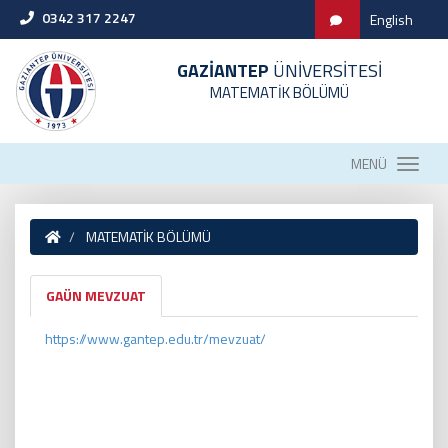
0342 317 2247
English
GAZİANTEP
ÜNİVERSİTESİ
MATEMATİK BÖLÜMÜ
MENÜ
MATEMATİK BÖLÜMÜ
GAÜN MEVZUAT
https://www.gantep.edu.tr/mevzuat/